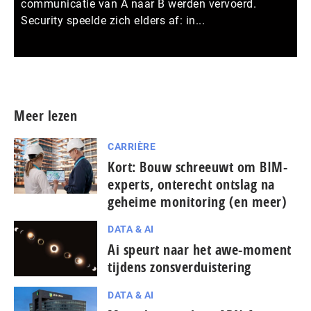
communicatie van A naar B werden vervoerd.
Security speelde zich elders af: in...
Meer persberichten
Meer lezen
CARRIÈRE
Kort: Bouw schreeuwt om BIM-
experts, onterecht ontslag na
geheime monitoring (en meer)
DATA & AI
Ai speurt naar het awe-moment
tijdens zonsverduistering
DATA & AI