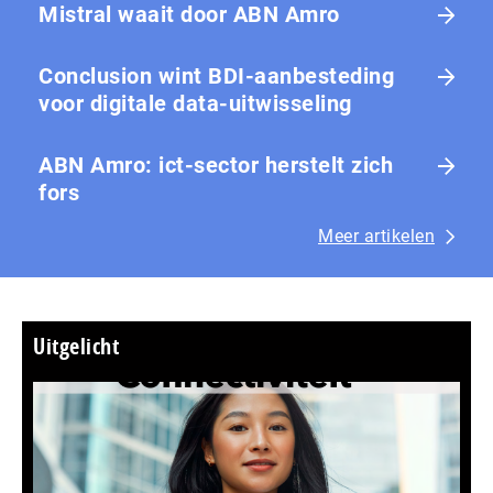
Mistral waait door ABN Amro
Conclusion wint BDI-aanbesteding
voor digitale data-uitwisseling
ABN Amro: ict-sector herstelt zich
fors
Meer artikelen
Uitgelicht