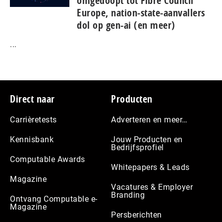
omgedoopt tot Fibre Council
Europe, nation-state-aanvallers
dol op gen-ai (en meer)
...
Footer
Direct naar
Producten
Carrièretests
Adverteren en meer…
Kennisbank
Jouw Producten en
Bedrijfsprofiel
Computable Awards
Whitepapers & Leads
Magazine
Vacatures & Employer
Branding
Ontvang Computable e-
Magazine
Persberichten