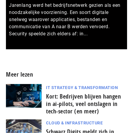
Jarenlang werd het bedrijfsnetwerk gezien als een
noodzakelijke voorziening. Een soort digitale
snelweg waarover applicaties, bestanden en
communicatie van A naar B werden vervoerd.
Security speelde zich elders af: in...
Meer persberichten
Meer lezen
IT STRATEGY & TRANSFORMATION
Kort: Bedrijven blijven hangen
in ai-pilots, veel ontslagen in
tech-sector (en meer)
CLOUD & INFRASTRUCTURE
Schwarz Digits meldt zich in