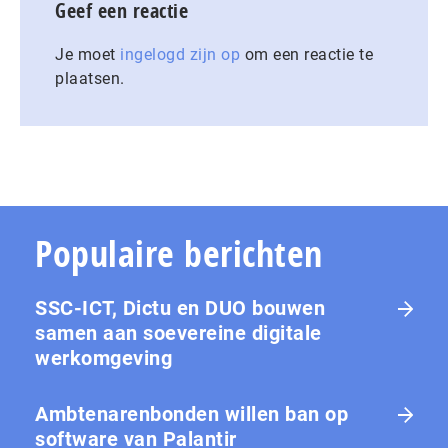
Geef een reactie
Je moet
ingelogd zijn op
om een reactie te
plaatsen.
Populaire berichten
SSC-ICT, Dictu en DUO bouwen
samen aan soevereine digitale
werkomgeving
Ambtenarenbonden willen ban op
software van Palantir