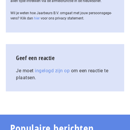
allen tijde intrekken via de af­meld­func­tie in de nieuwsbrief.
Wil je weten hoe Jaarbeurs B.V. omgaat met jouw per­soons­ge­ge­
vens? Klik dan
hier
voor ons privacy statement.
Geef een reactie
Je moet
ingelogd zijn op
om een reactie te
plaatsen.
Populaire berichten