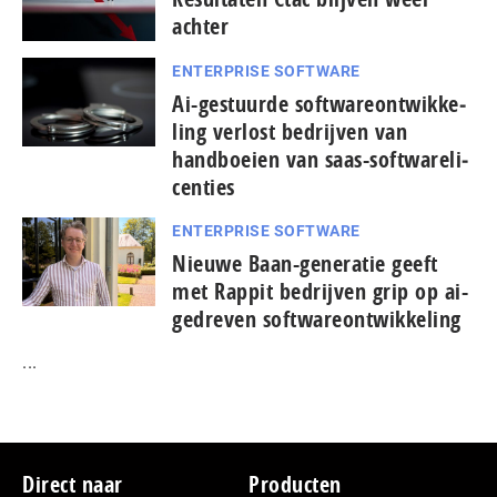
achter
ENTERPRISE SOFTWARE
Ai-gestuurde soft­wa­re­ont­wik­ke­
ling verlost bedrijven van
handboeien van saas-soft­wa­re­li­
cen­ties
ENTERPRISE SOFTWARE
Nieuwe Baan-generatie geeft
met Rappit bedrijven grip op ai-
gedreven softwareontwikkeling
...
Footer
Direct naar
Producten