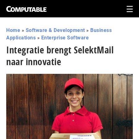
Home
»
Software & Development
»
Business
Applications
»
Enterprise Software
Integratie brengt SelektMail
naar innovatie