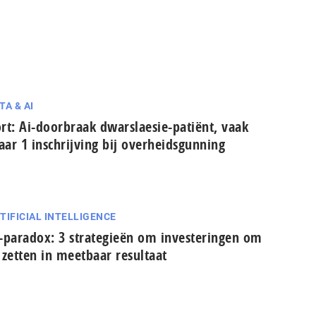
TA & AI
rt: Ai-doorbraak dwarslaesie-patiënt, vaak
ar 1 in­schrij­ving bij over­heids­gun­ning
TIFICIAL INTELLIGENCE
-paradox: 3 strategieën om in­ves­te­rin­gen om
 zetten in meetbaar resultaat