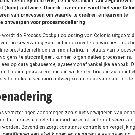
lonis neemt Symbio over, een leverancier van ai-gedreven
 (bpm)-software. Door de overname wordt het voor Celon
seren van processen om waarde te creëren en kansen te
 te ontwerpen voor procesmodellering.
wordt de Process Cockpit-oplossing van Celonis uitgebreid
-end-proceservaring voor het implementeren van best practi
ime-prestatiemetingen en monitoring. In plaats van process
rvolgens te stroomlijnen, kunnen organisaties processen nu
n een op data gebaseerde, systeemonafhankelijke aanpak. D
 de huidige processen, hoe die werken en hoe die zich met e
rs hun ideale scenario ontwerpen op basis van data uit de p
benadering
ns verbeteringen aanbrengen zoals het verwijderen van onn
an het proces en het standaardiseren of automatiseren van
te worden. Bovendien zorgt constante controle en vergelijkin
identificeren van afwijkingen en de garantie van naleving.