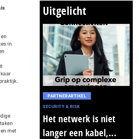
Uitgelicht
is
 en
ces in
en
it
lkaar
raktijk.
PARTNERARTIKEL
SECURITY & RISK
Het netwerk is niet
odige
 taken
langer een kabel,...
gen met