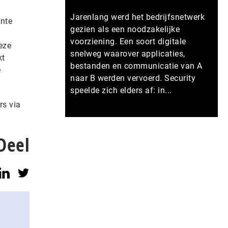
Jarenlang werd het bedrijfsnetwerk
ente
gezien als een noodzakelijke
voorziening. Een soort digitale
eze
snelweg waarover applicaties,
kt
bestanden en communicatie van A
e
naar B werden vervoerd. Security
speelde zich elders af: in...
rs via
Meer persberichten
Deel