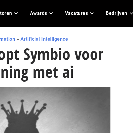
toren
Awards
Vacatures
Bedrijven
omation
»
Artificial Intelligence
oopt Symbio voor
ning met ai