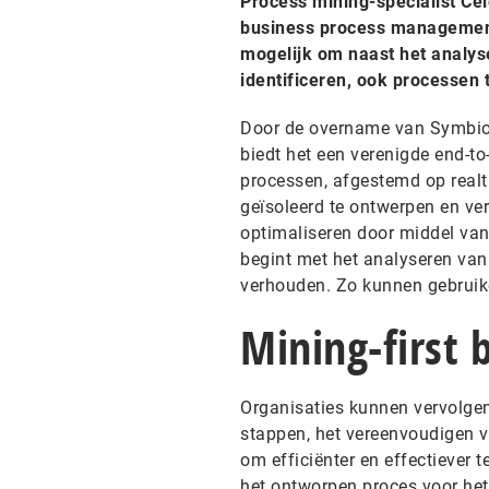
Process mining-specialist Ce
business process management
mogelijk om naast het analy
identificeren, ook processen
Door de overname van Symbio 
biedt het een verenigde end-to
processen, afgestemd op realt
geïsoleerd te ontwerpen en ve
optimaliseren door middel va
begint met het analyseren van
verhouden. Zo kunnen gebruike
Mining-first 
Organisaties kunnen vervolge
stappen, het vereenvoudigen v
om efficiënter en effectiever 
het ontworpen proces voor het 