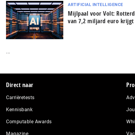
ARTIFICIAL INTELLIGENCE
Mijlpaal voor Volt: Rotter
van 7,2 miljard euro krijg
...
Footer
Direct naar
Pro
Carrièretests
Adv
Kennisbank
Jou
Computable Awards
Whi
Magazine
Vac