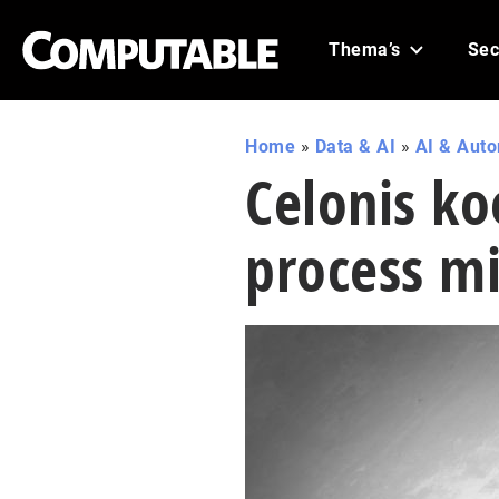
Thema’s
Sec
Home
»
Data & AI
»
AI & Aut
Celonis k
process mi