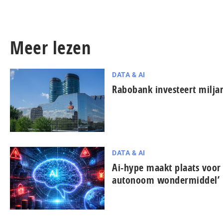
Meer lezen
DATA & AI
Rabobank investeert miljar
DATA & AI
Ai-hype maakt plaats voor
autonoom won­der­mid­del’