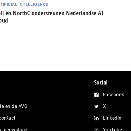
TIFICIAL INTELLIGENCE
ll en NorthC ondersteunen Nederlandse AI
oud
Social
Facebook
e en de AVG
X
contact
LinkedIn
n nieuwsbrief
YouTube