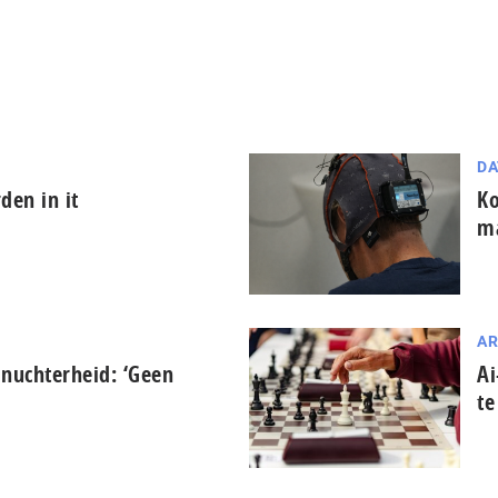
DA
den in it
Ko
ma
AR
 nuchterheid: ‘Geen
Ai
te