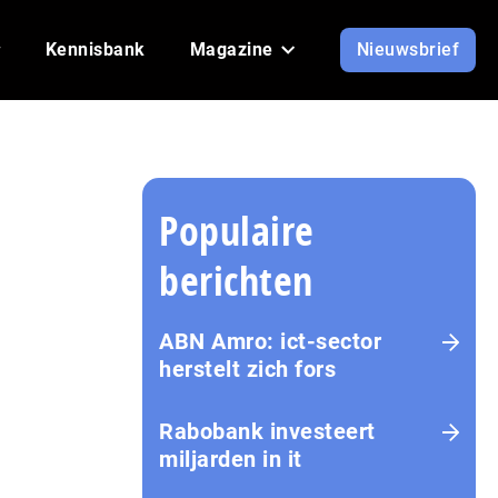
Kennisbank
Magazine
Nieuwsbrief
Populaire
berichten
ABN Amro: ict-sector
herstelt zich fors
Rabobank investeert
miljarden in it