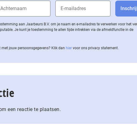
 toestemming aan Jaarbeurs B.V. om je naam en e-mailadres te verwerken voor het v
ble. Je kunt je toestemming te allen tijde intrekken via de af­meld­func­tie in de
 met jouw per­soons­ge­ge­vens? Klik dan
hier
voor ons privacy statement.
ctie
m een reactie te plaatsen.