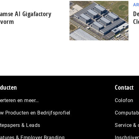
AR
damse AI Gigafactory
De
t vorm
Cl
ducten
Contact
erteren en meer…
Colofon
w Producten en Bedrijfsprofiel
Computabl
tepapers & Leads
Service & 
atures & Employer Branding
Inschrijve