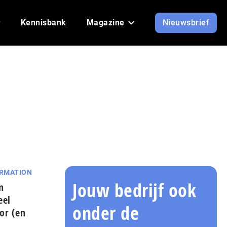
Kennisbank
Magazine
Nieuwsbrief
ORMATION
Jouw bedrijf ook
n
eel
onder de
tor (en