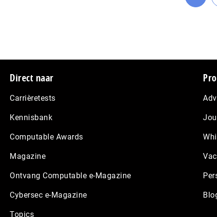
Ga
naar
pagin
Footer
Direct naar
Pro
Carrièretests
Adv
Kennisbank
Jou
Computable Awards
Whi
Magazine
Vac
Ontvang Computable e-Magazine
Per
Cybersec e-Magazine
Blo
Topics