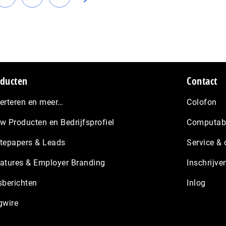
Ga
Ga
Ga
pagina's
naar
naar
naar
weggelaten
a
pagina
pagina
de
volgende
pagina
ducten
Contact
erteren en meer…
Colofon
w Producten en Bedrijfsprofiel
Computabl
tepapers & Leads
Service & 
atures & Employer Branding
Inschrijve
sberichten
Inlog
gwire