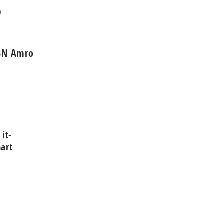
)
ABN Amro
it-
aart