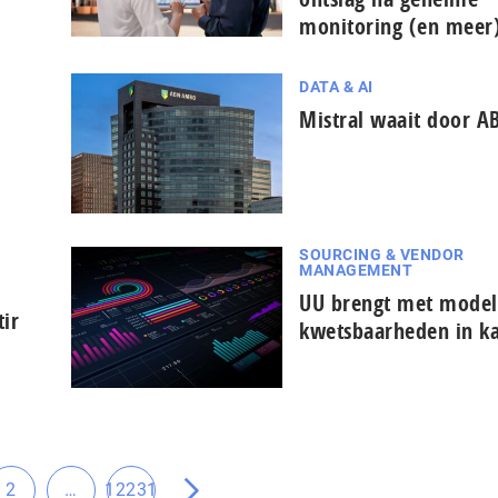
monitoring (en meer
DATA & AI
Mistral waait door 
SOURCING & VENDOR
MANAGEMENT
UU brengt met model 
ir
kwetsbaarheden in k
Tussenliggende
2
…
12231