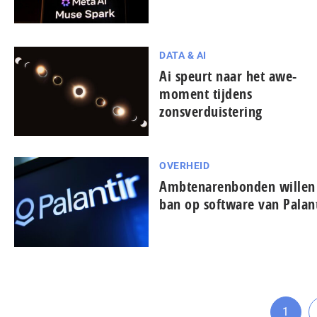
DATA & AI
Ai speurt naar het awe-
moment tijdens
zonsverduistering
OVERHEID
Ambtenarenbonden willen
ban op software van Palant
1