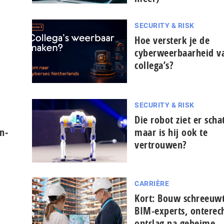
SECURITY & RISK
Hoe versterk je de
cyberweerbaarheid va
collega’s?
SECURITY & RISK
Die robot ziet er schat
n­
maar is hij ook te
vertrouwen?
CARRIÈRE
Kort: Bouw schreeuw
BIM-experts, onterec
ontslag na geheime