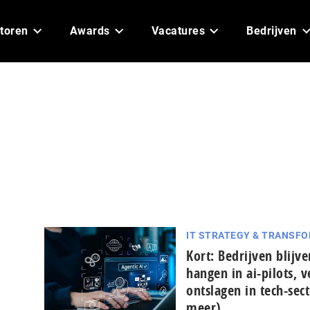
toren
Awards
Vacatures
Bedrijven
IT STRATEGY & TRANSF
Kort: Bedrijven blijve
hangen in ai-pilots, v
ontslagen in tech-sec
meer)